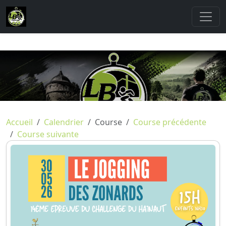
Accueil
Calendrier
Course
Course précédente
Course suivante