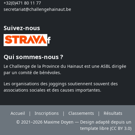
+32(0)471 80 11 77
secretariat@challengehainaut.be
Suivez-nous
Qui sommes-nous ?
Le Challenge de la Province du Hainaut est une ASBL dirigée
par un comité de bénévoles.
Les organisations des joggings soutiennent souvent des
associations sociales et des causes importantes.
Accueil
|
Inscriptions
|
Classements
|
Résultats
© 2021–2026 Maxime Doyen — Design adapté depuis un
template libre (CC BY 3.0)