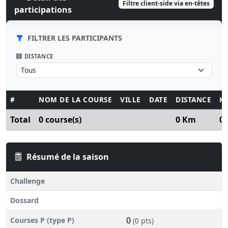
Filtre client-side via en-têtes
participations
FILTRER LES PARTICIPANTS
DISTANCE
#
NOM DE LA COURSE
VILLE
DATE
DISTANCE
K
Total
0 course(s)
0 Km
0
Résumé de la saison
Challenge
Dossard
0
Courses P (type P)
(0 pts)