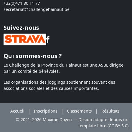
+32(0)471 80 11 77
secretariat@challengehainaut.be
Suivez-nous
Qui sommes-nous ?
Le Challenge de la Province du Hainaut est une ASBL dirigée
par un comité de bénévoles.
Les organisations des joggings soutiennent souvent des
associations sociales et des causes importantes.
Accueil
|
Inscriptions
|
Classements
|
Résultats
© 2021–2026 Maxime Doyen — Design adapté depuis un
template libre (CC BY 3.0)