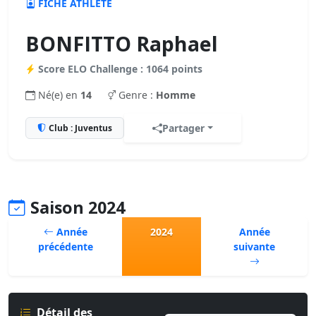
FICHE ATHLÈTE
BONFITTO Raphael
Score ELO Challenge : 1064 points
Né(e) en
14
Genre :
Homme
Partager
Club : Juventus
Saison 2024
Année
2024
Année
précédente
suivante
Détail des