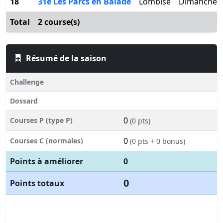
18
31e Les Parcs en Balade
Lombise
Dimanche 2
Total
2 course(s)
Résumé de la saison
Challenge
Dossard
0
Courses P (type P)
(0 pts)
0
Courses C (normales)
(0 pts + 0 bonus)
Points à améliorer
0
0
Points totaux