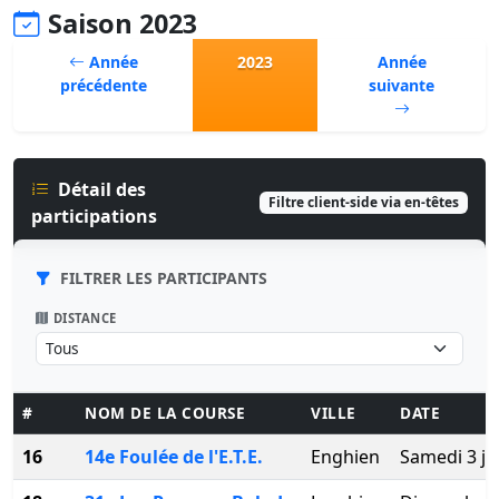
Saison 2023
Année
2023
Année
précédente
suivante
Détail des
Filtre client-side via en-têtes
participations
FILTRER LES PARTICIPANTS
DISTANCE
#
NOM DE LA COURSE
VILLE
DATE
16
14e Foulée de l'E.T.E.
Enghien
Samedi 3 ju