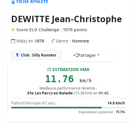
FICHE ATHLÈTE
DEWITTE Jean-Christophe
Score ELO Challenge : 1079 points
Né(e) en
1976
Genre :
Homme
Partager
Club : Silly Runners
ESTIMATION VMA
11.76
km/h
Meilleure performance récente :
31e Les Parcs en Balade
(15.38 km) en
91:42
.
Plafond théorique (47 ans) :
14.8 km/h
Exploitation potentiel :
79.5%