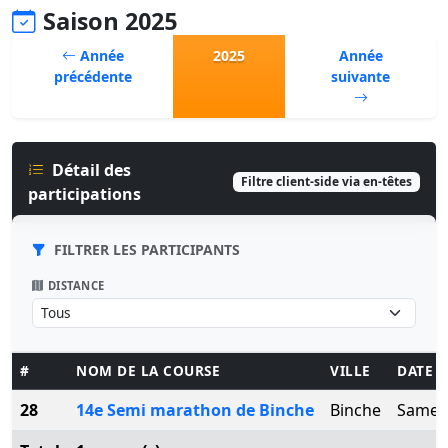
Saison 2025
Année
2025
Année
précédente
suivante
Détail des
Filtre client-side via en-têtes
participations
FILTRER LES PARTICIPANTS
DISTANCE
#
NOM DE LA COURSE
VILLE
DATE
28
14e Semi marathon de Binche
Binche
Samed