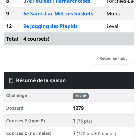
8
37e Foulées Filamarchoises
Forchies-La-
9
6e Saint-Luc Met ses baskets
Mons
12
9e Jogging des Plapids
Leval
Total
4 course(s)
Retour en haut
Résumé de la saison
Challenge
2023P
1279
Dossard
1
Courses P (type P)
(75 pts)
3
Courses C (normales)
(720 pts + 0 bonus)