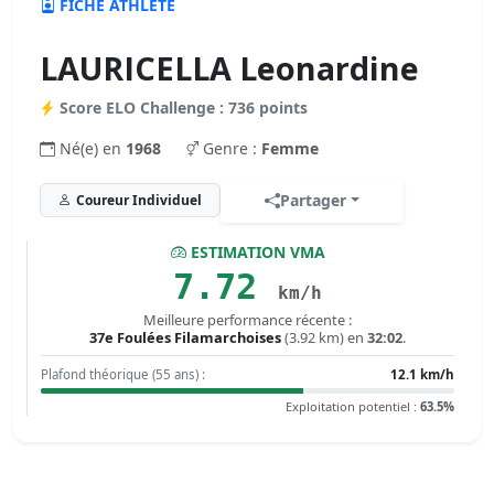
FICHE ATHLÈTE
LAURICELLA Leonardine
Score ELO Challenge : 736 points
Né(e) en
1968
Genre :
Femme
Partager
Coureur Individuel
ESTIMATION VMA
7.72
km/h
Meilleure performance récente :
37e Foulées Filamarchoises
(3.92 km) en
32:02
.
Plafond théorique (55 ans) :
12.1 km/h
Exploitation potentiel :
63.5%