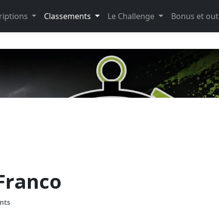
riptions
Classements
Le Challenge
Bonus et out
Franco
nts