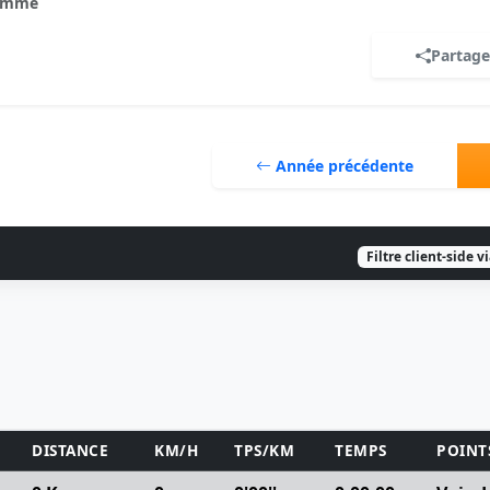
omme
Partage
Année précédente
Filtre client-side v
DISTANCE
KM/H
TPS/KM
TEMPS
POINT