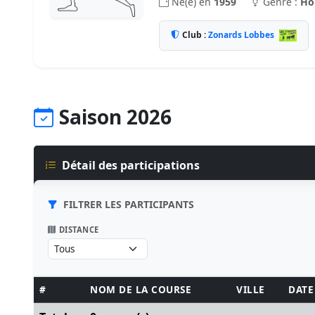
Né(e) en
1959
Genre :
H
Club :
Zonards Lobbes
Saison 2026
Détail des participations
FILTRER LES PARTICIPANTS
DISTANCE
#
NOM DE LA COURSE
VILLE
DATE