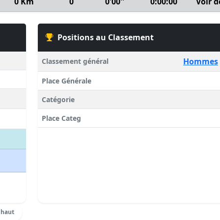
0 Km
0
0'00''
0:00:00
Voir d
Positions au Classement
Hommes
Classement général
Place Générale
Catégorie
Place Categ
 haut