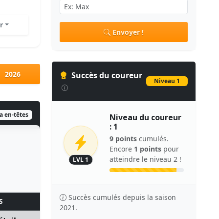
r
Envoyer !
2026
Succès du coureur
Niveau 1
ia en-têtes
Niveau du coureur
: 1
9 points
cumulés.
Encore
1 points
pour
atteindre le niveau 2 !
LVL 1
Succès cumulés depuis la saison
S
2021.