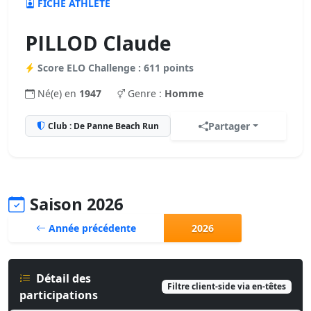
FICHE ATHLÈTE
PILLOD Claude
Score ELO Challenge : 611 points
Né(e) en
1947
Genre :
Homme
Partager
Club : De Panne Beach Run
Saison 2026
Année précédente
2026
Détail des
Filtre client-side via en-têtes
participations