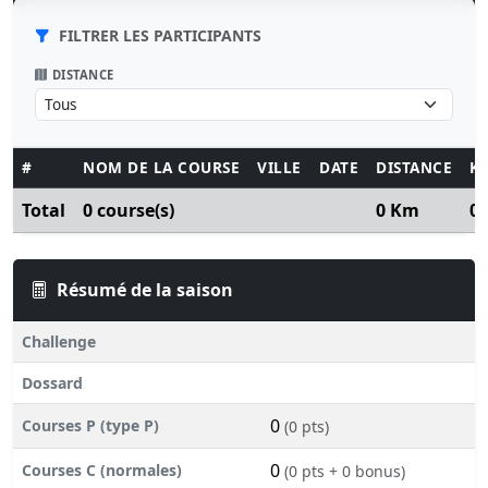
FILTRER LES PARTICIPANTS
DISTANCE
#
NOM DE LA COURSE
VILLE
DATE
DISTANCE
K
Total
0 course(s)
0 Km
0
Résumé de la saison
Challenge
Dossard
0
Courses P (type P)
(0 pts)
0
Courses C (normales)
(0 pts + 0 bonus)