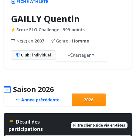
FICHE ATHLÈTE
GAILLY Quentin
Score ELO Challenge : 999 points
Né(e) en
2007
Genre :
Homme
Partager
Club : individuel
Saison 2026
Année précédente
2026
Détail des
Filtre client-side via en-têtes
participations