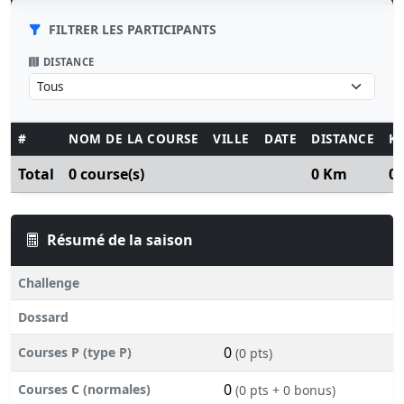
FILTRER LES PARTICIPANTS
DISTANCE
#
NOM DE LA COURSE
VILLE
DATE
DISTANCE
K
Total
0 course(s)
0 Km
0
Résumé de la saison
Challenge
Dossard
0
Courses P (type P)
(0 pts)
0
Courses C (normales)
(0 pts + 0 bonus)