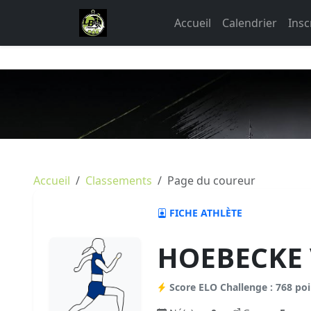
Accueil
Calendrier
Insc
Accueil
Classements
Page du coureur
FICHE ATHLÈTE
HOEBECKE V
Score ELO Challenge : 768 poi