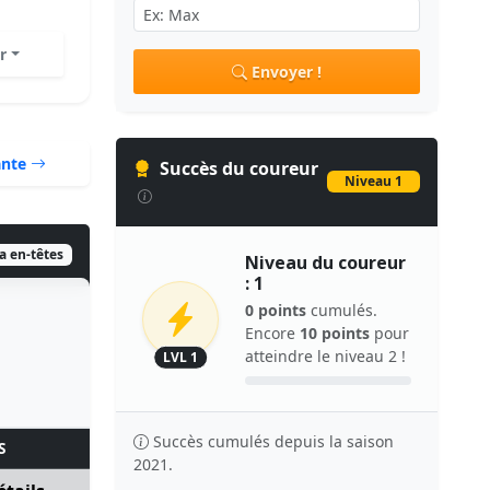
r
Envoyer !
ante
Succès du coureur
Niveau 1
ia en-têtes
Niveau du coureur
: 1
0 points
cumulés.
Encore
10 points
pour
atteindre le niveau 2 !
LVL 1
Succès cumulés depuis la saison
S
2021.