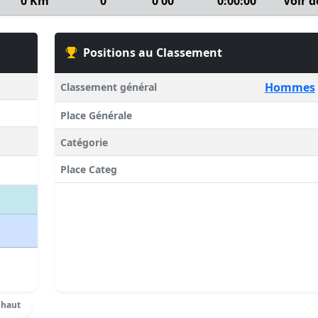
0 Km
0
0'00''
0:00:00
Voir d
Positions au Classement
Hommes
Classement général
Place Générale
Catégorie
Place Categ
 haut