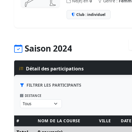
Né(e) en
0
Genre :
Femm
Club : individuel
Saison 2024
Détail des participations
FILTRER LES PARTICIPANTS
DISTANCE
#
NOM DE LA COURSE
VILLE
DATE