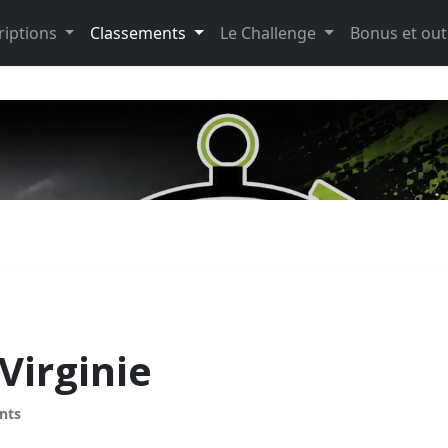
riptions
Classements
Le Challenge
Bonus et out
irginie
nts