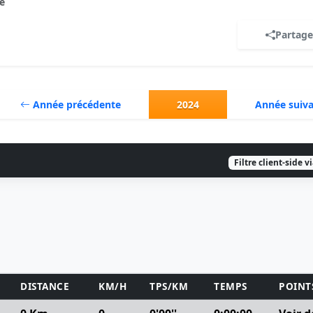
e
Partage
Année précédente
2024
Année suiv
Filtre client-side v
DISTANCE
KM/H
TPS/KM
TEMPS
POINT