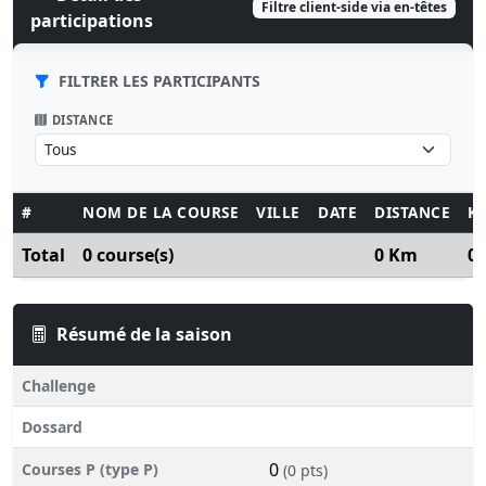
Filtre client-side via en-têtes
participations
FILTRER LES PARTICIPANTS
DISTANCE
#
NOM DE LA COURSE
VILLE
DATE
DISTANCE
K
Total
0 course(s)
0 Km
0
Résumé de la saison
Challenge
Dossard
0
Courses P (type P)
(0 pts)