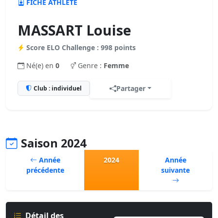
FICHE ATHLÈTE
MASSART Louise
Score ELO Challenge : 998 points
Né(e) en
0
Genre :
Femme
Partager
Club : individuel
Saison 2024
Année
2024
Année
précédente
suivante
Détail des