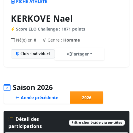
FICHE ATHLÈTE
KERKOVE Nael
Score ELO Challenge : 1071 points
Né(e) en
0
Genre :
Homme
Partager
Club : individuel
Saison 2026
Année précédente
2026
Détail des
Filtre client-side via en-têtes
participations