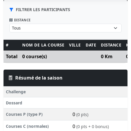
FILTRER LES PARTICIPANTS
DISTANCE
#
NOM DE LA COURSE
VILLE
DATE
DISTANCE
K
Total
0 course(s)
0 Km
0
Résumé de la saison
Challenge
Dossard
0
Courses P (type P)
(0 pts)
0
Courses C (normales)
(0 pts + 0 bonus)