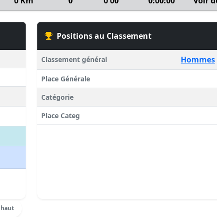
0 Km
0
0'00''
0:00:00
Voir d
Positions au Classement
Hommes
Classement général
Place Générale
Catégorie
Place Categ
 haut