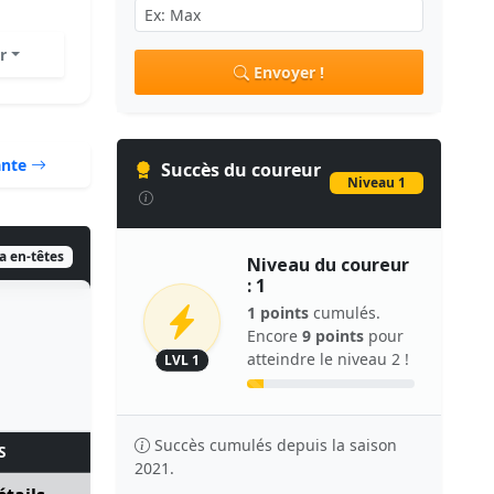
r
Envoyer !
ante
Succès du coureur
Niveau 1
ia en-têtes
Niveau du coureur
: 1
1 points
cumulés.
Encore
9 points
pour
atteindre le niveau 2 !
LVL 1
Succès cumulés depuis la saison
S
2021.