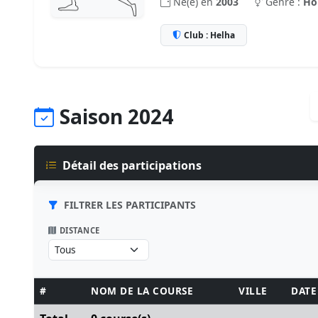
Né(e) en
2003
Genre :
H
Club : Helha
Saison 2024
Détail des participations
FILTRER LES PARTICIPANTS
DISTANCE
#
NOM DE LA COURSE
VILLE
DATE