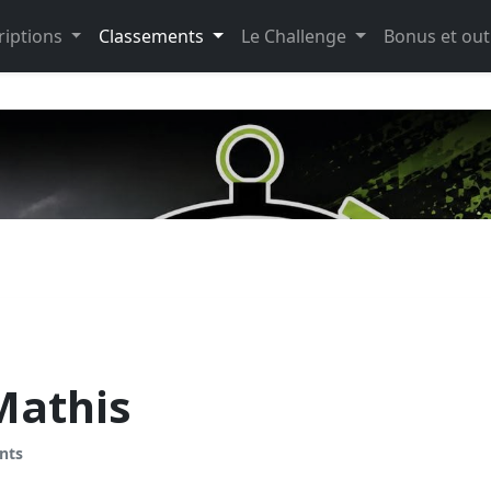
riptions
Classements
Le Challenge
Bonus et out
athis
nts