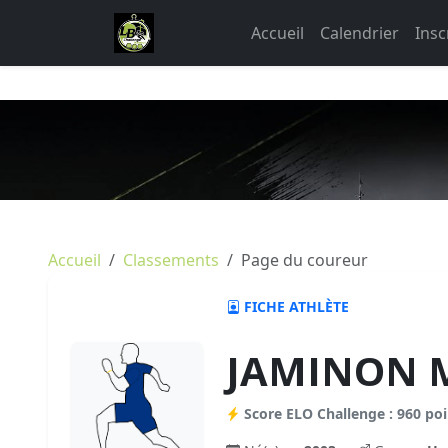
Accueil
Calendrier
Insc
Accueil
Classements
Page du coureur
FICHE ATHLÈTE
JAMINON M
Score ELO Challenge : 960 poi