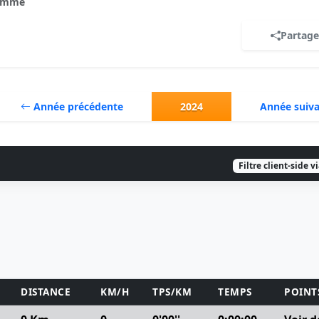
omme
Partage
Année précédente
2024
Année suiv
Filtre client-side v
DISTANCE
KM/H
TPS/KM
TEMPS
POINT