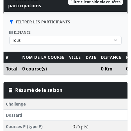
Filtre client-side via en-têtes
participations
FILTRER LES PARTICIPANTS
DISTANCE
#
NOM DE LA COURSE
VILLE
DATE
DISTANCE
K
Total
0 course(s)
0 Km
0
Résumé de la saison
Challenge
Dossard
0
Courses P (type P)
(0 pts)