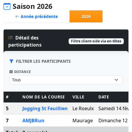
Saison 2026
Année précédente
2026
Détail des
Filtre client-side via en-têtes
participations
FILTRER LES PARTICIPANTS
DISTANCE
#
NOM DE LA COURSE
VILLE
DATE
5
Jogging St Feuillien
Le Roeulx
Samedi 14 févr
7
AMJBRun
Maurage
Dimanche 12 av