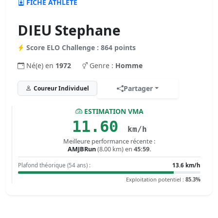
FICHE ATHLÈTE
DIEU Stephane
Score ELO Challenge : 864 points
Né(e) en
1972
Genre :
Homme
Partager
Coureur Individuel
ESTIMATION VMA
11.60
km/h
Meilleure performance récente :
AMJBRun
(8.00 km) en
45:59
.
Plafond théorique (54 ans) :
13.6 km/h
Exploitation potentiel :
85.3%