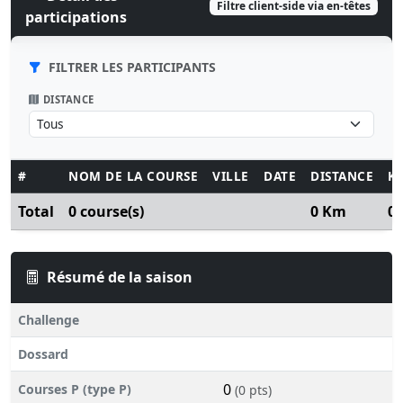
Filtre client-side via en-têtes
participations
FILTRER LES PARTICIPANTS
DISTANCE
#
NOM DE LA COURSE
VILLE
DATE
DISTANCE
K
Total
0 course(s)
0 Km
0
Résumé de la saison
Challenge
Dossard
0
Courses P (type P)
(0 pts)