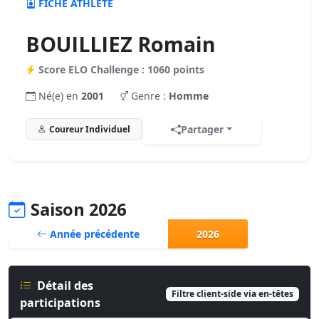
FICHE ATHLÈTE
BOUILLIEZ Romain
Score ELO Challenge : 1060 points
Né(e) en
2001
Genre :
Homme
Partager
Coureur Individuel
Saison 2026
Année précédente
2026
Détail des
Filtre client-side via en-têtes
participations