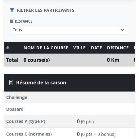
FILTRER LES PARTICIPANTS
DISTANCE
#
NOM DE LA COURSE
VILLE
DATE
DISTANCE
K
Total
0 course(s)
0 Km
0
Résumé de la saison
Challenge
Dossard
0
Courses P (type P)
(0 pts)
0
Courses C (normales)
(0 pts + 0 bonus)