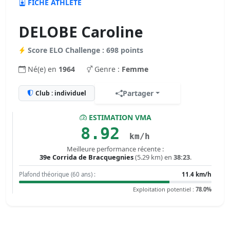
FICHE ATHLÈTE
DELOBE Caroline
Score ELO Challenge : 698 points
Né(e) en
1964
Genre :
Femme
Partager
Club : individuel
ESTIMATION VMA
8.92
km/h
Meilleure performance récente :
39e Corrida de Bracquegnies
(5.29 km) en
38:23
.
Plafond théorique (60 ans) :
11.4 km/h
Exploitation potentiel :
78.0%