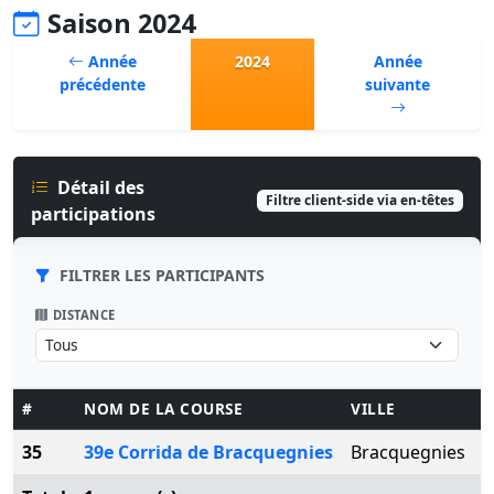
Saison 2024
Année
2024
Année
précédente
suivante
Détail des
Filtre client-side via en-têtes
participations
FILTRER LES PARTICIPANTS
DISTANCE
#
NOM DE LA COURSE
VILLE
D
35
39e Corrida de Bracquegnies
Bracquegnies
S