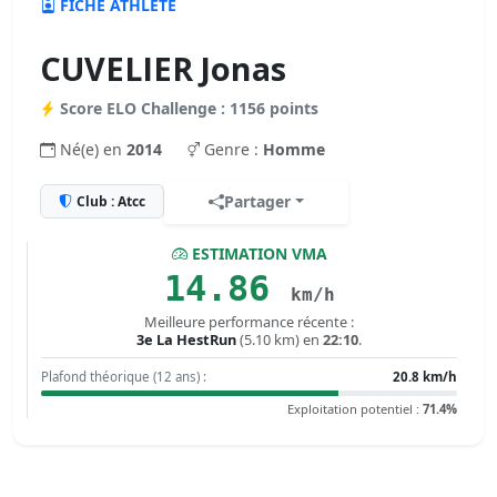
FICHE ATHLÈTE
CUVELIER Jonas
Score ELO Challenge : 1156 points
Né(e) en
2014
Genre :
Homme
Partager
Club : Atcc
ESTIMATION VMA
14.86
km/h
Meilleure performance récente :
3e La HestRun
(5.10 km) en
22:10
.
Plafond théorique (12 ans) :
20.8 km/h
Exploitation potentiel :
71.4%