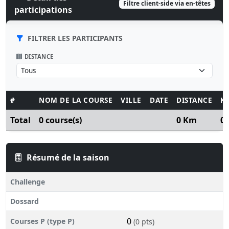
Filtre client-side via en-têtes
participations
FILTRER LES PARTICIPANTS
DISTANCE
#
NOM DE LA COURSE
VILLE
DATE
DISTANCE
K
Total
0 course(s)
0 Km
0
Résumé de la saison
Challenge
Dossard
0
Courses P (type P)
(0 pts)