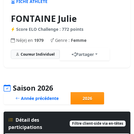
FICHE ATHLÈTE
FONTAINE Julie
Score ELO Challenge : 772 points
Né(e) en
1979
Genre :
Femme
Partager
Coureur Individuel
Saison 2026
Année précédente
2026
Détail des
Filtre client-side via en-têtes
participations