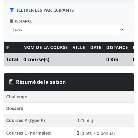
FILTRER LES PARTICIPANTS
DISTANCE
#
NOM DE LA COURSE
VILLE
DATE
DISTANCE
K
Total
0 course(s)
0 Km
0
Résumé de la saison
Challenge
Dossard
0
Courses P (type P)
(0 pts)
0
Courses C (normales)
(0 pts + 0 bonus)