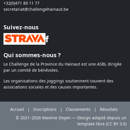
+32(0)471 80 11 77
secretariat@challengehainaut.be
Suivez-nous
Qui sommes-nous ?
Le Challenge de la Province du Hainaut est une ASBL dirigée
par un comité de bénévoles.
Les organisations des joggings soutiennent souvent des
associations sociales et des causes importantes.
Accueil
|
Inscriptions
|
Classements
|
Résultats
© 2021–2026 Maxime Doyen — Design adapté depuis un
template libre (CC BY 3.0)