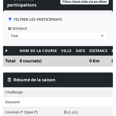
Filtre client-side via en-têtes
participations
FILTRER LES PARTICIPANTS
DISTANCE
#
NOM DE LA COURSE
VILLE
DATE
DISTANCE
K
Total
0 course(s)
0 Km
0
Résumé de la saison
Challenge
Dossard
0
Courses P (type P)
(0 pts)