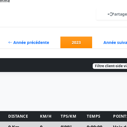
omme
Partage
Année précédente
2023
Année suiv
Filtre client-side v
DISTANCE
KM/H
TPS/KM
TEMPS
POINT