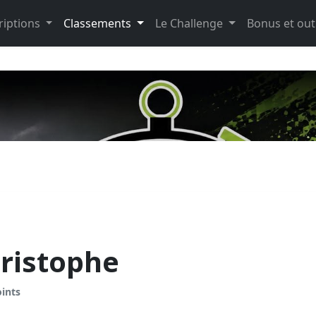
riptions
Classements
Le Challenge
Bonus et out
ristophe
oints