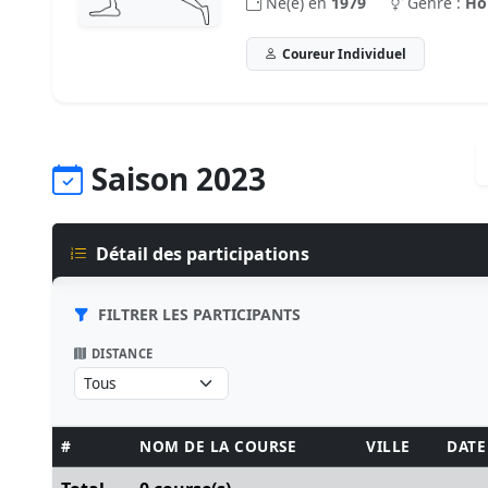
Né(e) en
1979
Genre :
H
Coureur Individuel
Saison 2023
Détail des participations
FILTRER LES PARTICIPANTS
DISTANCE
#
NOM DE LA COURSE
VILLE
DATE