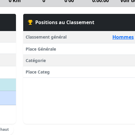
0 Km
0
0'00''
0:00:00
Voir d
Positions au Classement
Hommes
Classement général
Place Générale
Catégorie
Place Categ
 haut