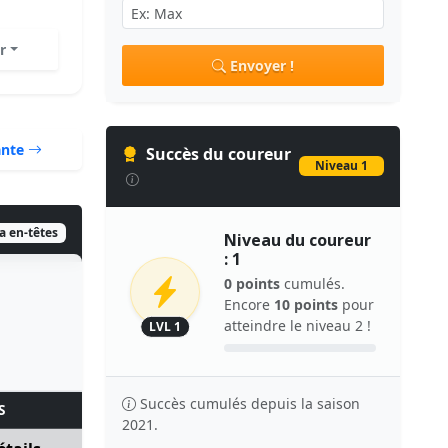
r
Envoyer !
ante
Succès du coureur
Niveau 1
ia en-têtes
Niveau du coureur
: 1
0 points
cumulés.
Encore
10 points
pour
atteindre le niveau 2 !
LVL 1
Succès cumulés depuis la saison
S
2021.