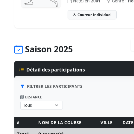
Né(e) en
2001
Genre :
H
Coureur Individuel
Saison 2025
Détail des participations
FILTRER LES PARTICIPANTS
DISTANCE
#
NOM DE LA COURSE
VILLE
DATE