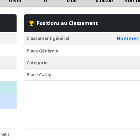
0 Km
0
0'00''
0:00:00
Voir d
Positions au Classement
Hommes
Classement général
Place Générale
Catégorie
Place Categ
 haut