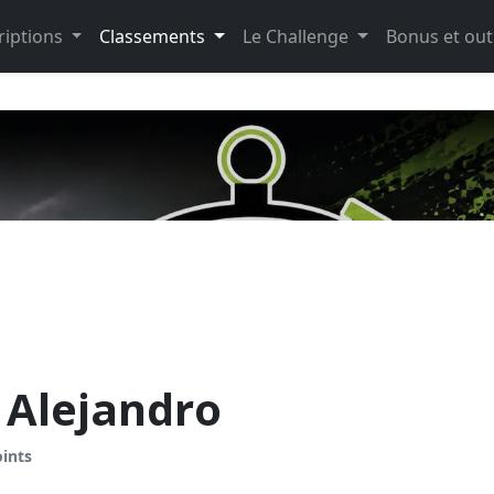
riptions
Classements
Le Challenge
Bonus et out
Alejandro
oints