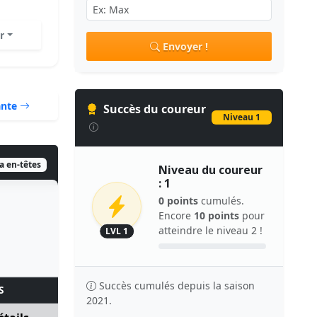
r
Envoyer !
ante
Succès du coureur
Niveau 1
ia en-têtes
Niveau du coureur
: 1
0 points
cumulés.
Encore
10 points
pour
atteindre le niveau 2 !
LVL 1
Succès cumulés depuis la saison
S
2021.