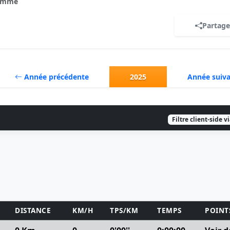
omme
Partage
Année précédente
2025
Année suiv
Filtre client-side v
DISTANCE
KM/H
TPS/KM
TEMPS
POINT