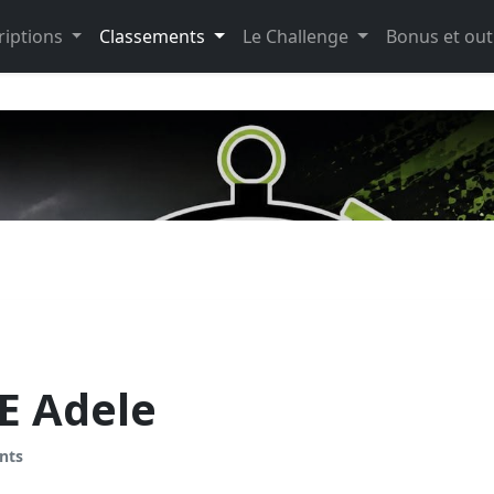
riptions
Classements
Le Challenge
Bonus et out
E Adele
nts