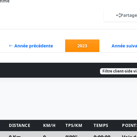
mme
Partage
Année précédente
2023
Année suiv
Filtre client-side v
DISTANCE
KM/H
TPS/KM
TEMPS
POINT