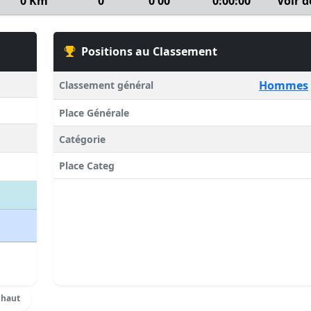
0 Km
0
0'00''
0:00:00
Voir d
Positions au Classement
Hommes
Classement général
Place Générale
Catégorie
Place Categ
 haut