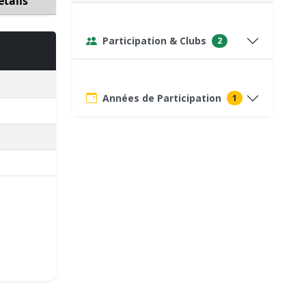
étails
Participation & Clubs
2
Années de Participation
1