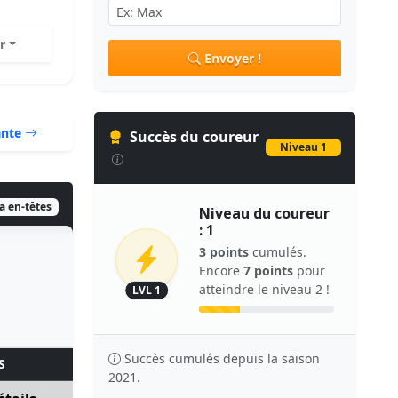
r
Envoyer !
ante
Succès du coureur
Niveau 1
ia en-têtes
Niveau du coureur
: 1
3 points
cumulés.
Encore
7 points
pour
atteindre le niveau 2 !
LVL 1
Succès cumulés depuis la saison
S
2021.