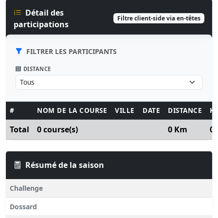
Détail des
Filtre client-side via en-têtes
participations
FILTRER LES PARTICIPANTS
DISTANCE
#
NOM DE LA COURSE
VILLE
DATE
DISTANCE
K
Total
0 course(s)
0 Km
0
Résumé de la saison
Challenge
Dossard