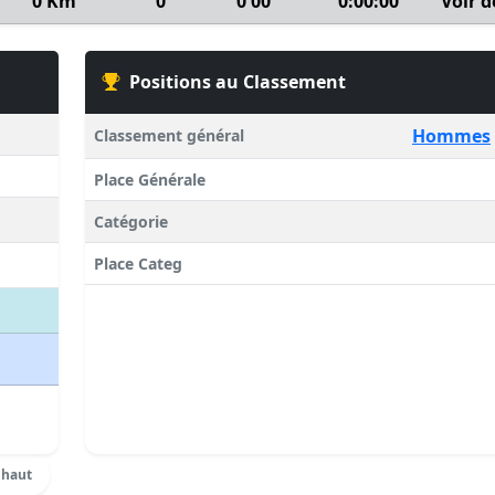
0 Km
0
0'00''
0:00:00
Voir d
Positions au Classement
Hommes
Classement général
Place Générale
Catégorie
Place Categ
 haut