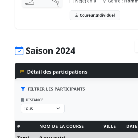
Né(e) en
0
Genre :
Homm
Coureur Individuel
Saison 2024
Détail des participations
FILTRER LES PARTICIPANTS
DISTANCE
#
NOM DE LA COURSE
VILLE
DATE