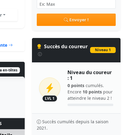
r
Envoyer !
ante
Succès du coureur
Niveau 1
ia en-têtes
Niveau du coureur
: 1
0 points
cumulés.
Encore
10 points
pour
atteindre le niveau 2 !
LVL 1
Succès cumulés depuis la saison
S
2021.