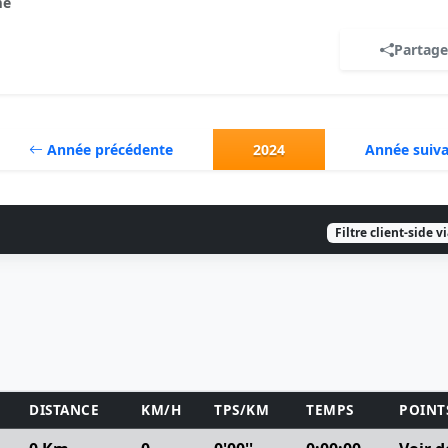
e
Partage
Année précédente
2024
Année suiv
Filtre client-side v
DISTANCE
KM/H
TPS/KM
TEMPS
POINT