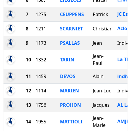
6
1587
LIEGEOIS
Pascal
JC Es
7
1275
CEUPPENS
Patrick
Aclo
8
1211
SCARNIET
Christian
9
1173
PSALLAS
Jean
Indivi
Jean-
La Th
10
1332
TARIN
Paul
11
1459
DEVOS
Alain
indiv
12
1114
MARIEN
Jean-Luc
Indivi
13
1756
PROHON
Jacques
AL L
Jean-
AMJB
14
1955
MATTIOLI
Marie