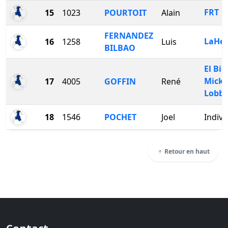
FRT
15
1023
POURTOIT
Alain
FERNANDEZ
LaHe
16
1258
Luis
BILBAO
El Bin
Micke
17
4005
GOFFIN
René
Lobbe
18
1546
POCHET
Joel
Indivi
Retour en haut