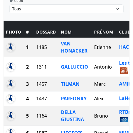
CLUB
PHOTO
#
DOSSARD
NOM
PRÉNOM
CLUB
VAN
HAC
1
1185
Etienne
HONACKER
Les t
2
1311
GALLUCCIO
Antonio
AMJB
3
1457
TILMAN
Marc
LaHe
4
1437
PARFONRY
Alex
RTBra
DELLA
5
1164
Bruno
GIUSTINA
ESM