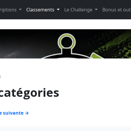
riptions
Classements
Le Challenge
Bonus et out
s
catégories
 suivante →