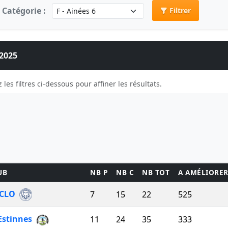
Catégorie :
Filtrer
 2025
 les filtres ci-dessous pour affiner les résultats.
UB
NB P
NB C
NB TOT
A AMÉLIORE
CLO
7
15
22
525
Estinnes
11
24
35
333