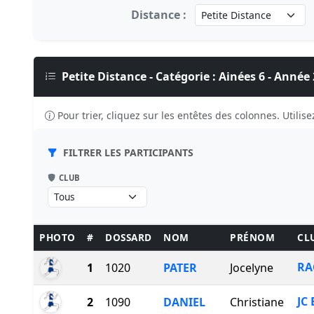
Distance :
Petite Distance - Catégorie : Ainées 6 - Année
Pour trier, cliquez sur les entêtes des colonnes. Utilisez
FILTRER LES PARTICIPANTS
CLUB
PHOTO
#
DOSSARD
NOM
PRÉNOM
CL
RA
1
1020
PATER
Jocelyne
JC 
2
1090
DANIEL
Christiane