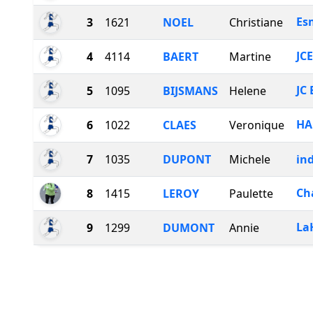
E
3
1621
NOEL
Christiane
JC
4
4114
BAERT
Martine
JC
5
1095
BIJSMANS
Helene
HA
6
1022
CLAES
Veronique
7
1035
DUPONT
Michele
ind
Ch
8
1415
LEROY
Paulette
La
9
1299
DUMONT
Annie