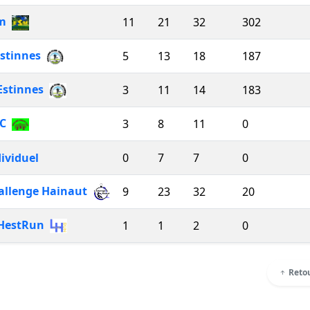
sm
11
21
32
302
Estinnes
5
13
18
187
 Estinnes
3
11
14
183
C
3
8
11
0
ividuel
0
7
7
0
allenge Hainaut
9
23
32
20
HestRun
1
1
2
0
Retou