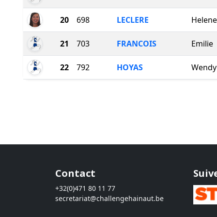
20
698
LECLERE
Helene
21
703
FRANCOIS
Emilie
22
792
HOYAS
Wendy
Contact
Suiv
+32(0)471 80 11 77
secretariat@challengehainaut.be