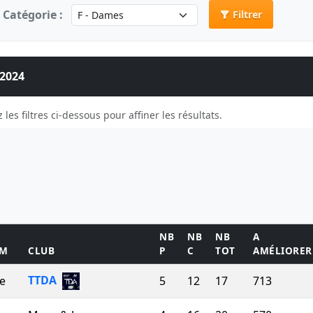
Catégorie :
Filtrer
 2024
 les filtres ci-dessous pour affiner les résultats.
NB
NB
NB
A
OM
CLUB
P
C
TOT
AMÉLIORER
TTDA
e
5
12
17
713