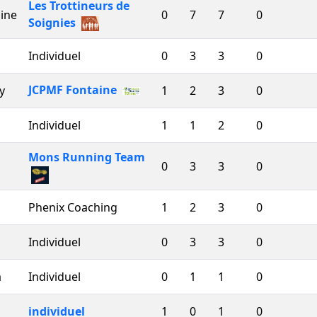
Les Trottineurs de
ine
0
7
7
0
Soignies
Individuel
0
3
3
0
JCPMF Fontaine
y
1
2
3
0
Individuel
1
1
2
0
Mons Running Team
0
3
3
0
Phenix Coaching
1
2
3
0
Individuel
0
3
3
0
a
Individuel
0
1
1
0
individuel
1
0
1
0