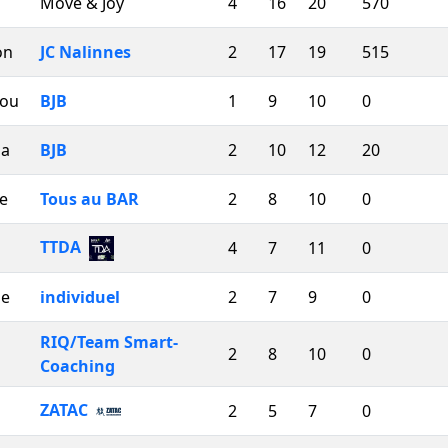
Move & Joy
4
16
20
570
on
JC Nalinnes
2
17
19
515
Lou
BJB
1
9
10
0
ha
BJB
2
10
12
20
le
Tous au BAR
2
8
10
0
TTDA
4
7
11
0
ne
individuel
2
7
9
0
RIQ/Team Smart-
2
8
10
0
Coaching
ZATAC
2
5
7
0