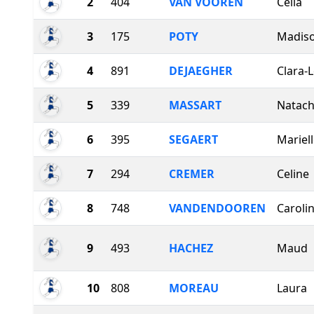
2
404
VAN VOOREN
Célia
3
175
POTY
Madis
4
891
DEJAEGHER
Clara-
5
339
MASSART
Natac
6
395
SEGAERT
Mariel
7
294
CREMER
Celine
8
748
VANDENDOOREN
Caroli
9
493
HACHEZ
Maud
10
808
MOREAU
Laura