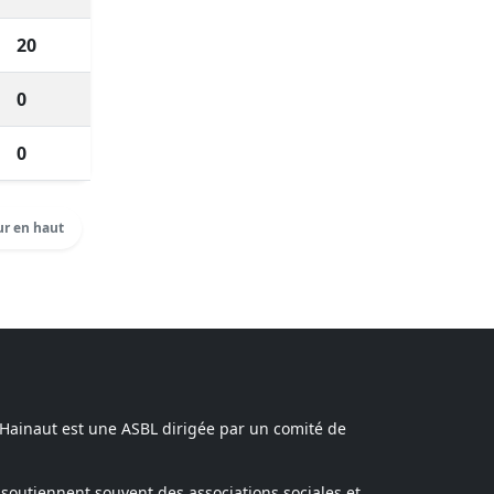
20
0
0
r en haut
 Hainaut est une ASBL dirigée par un comité de
soutiennent souvent des associations sociales et