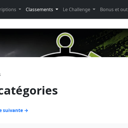
riptions
Classements
Le Challenge
Bonus et out
s
catégories
 suivante →