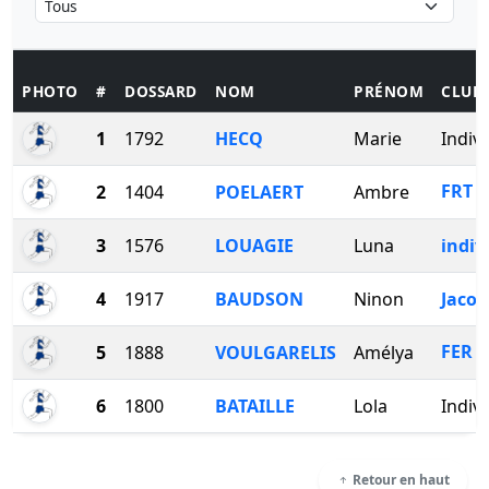
PHOTO
#
DOSSARD
NOM
PRÉNOM
CLUB
1
1792
HECQ
Marie
Indiv
FRT
2
1404
POELAERT
Ambre
3
1576
LOUAGIE
Luna
indiv
4
1917
BAUDSON
Ninon
Jaco
FER
5
1888
VOULGARELIS
Amélya
6
1800
BATAILLE
Lola
Indiv
Retour en haut