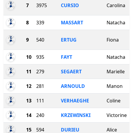
7
3975
CURSIO
Carolina
8
339
MASSART
Natacha
9
540
ERTUG
Fiona
10
935
FAYT
Natacha
11
279
SEGAERT
Marielle
12
281
ARNOULD
Manon
13
111
VERHAEGHE
Coline
14
240
KRZEWINSKI
Victorine
15
594
DURIEU
Alice