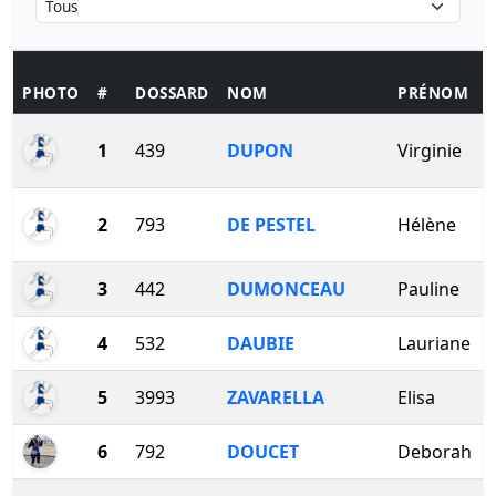
PHOTO
#
DOSSARD
NOM
PRÉNOM
1
439
DUPON
Virginie
2
793
DE PESTEL
Hélène
3
442
DUMONCEAU
Pauline
4
532
DAUBIE
Lauriane
5
3993
ZAVARELLA
Elisa
6
792
DOUCET
Deborah