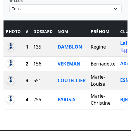
CLUB
PHOTO
#
DOSSARD
NOM
PRÉNOM
CLU
LaH
1
135
DAMBLON
Regine
AXA
2
156
VEKEMAN
Bernadette
Marie-
ESM
3
551
COUTELLIER
Louise
Marie-
4
255
PARISIS
BJB
Christine